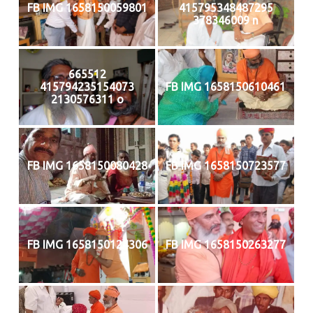
FB IMG 1658150059801
415795348487295
378346009 n
665512
415794235154073
FB IMG 1658150610461
2130576311 o
FB IMG 1658150080428
FB IMG 1658150723577
FB IMG 1658150124306
FB IMG 1658150263277