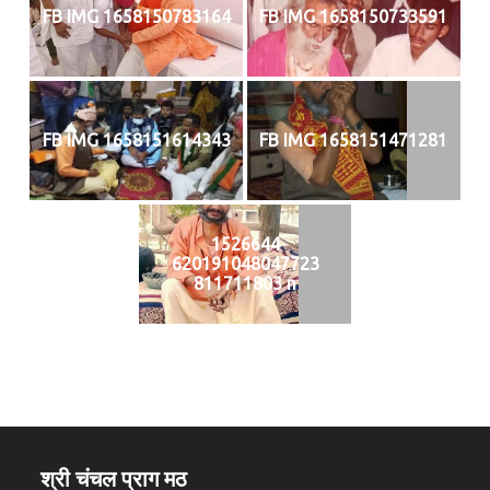
FB IMG 1658150783164
FB IMG 1658150733591
FB IMG 1658151614343
FB IMG 1658151471281
1526644
620191048047723
811711803 n
श्री चंचल प्राग मठ